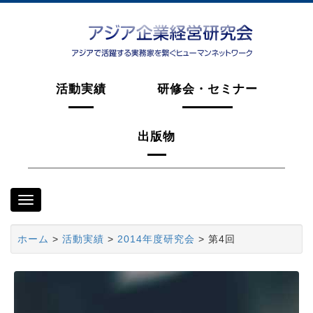
活動実績
研修会・セミナー
出版物
ナ
ビ
ゲ
ホーム
>
活動実績
>
2014年度研究会
> 第4回
ー
シ
ョ
ン