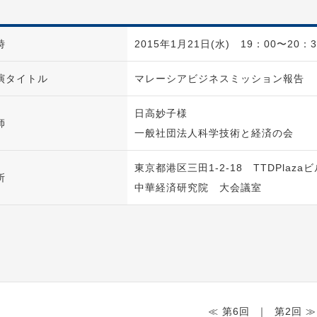
時
2015年1月21日(水) 19：00〜20：3
演タイトル
マレーシアビジネスミッション報告
日高妙子様
師
一般社団法人科学技術と経済の会
東京都港区三田1-2-18 TTDPlazaビ
所
中華経済研究院 大会議室
≪ 第6回
｜
第2回 ≫